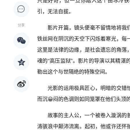
只是好奇，但一旦你踏入这个由冰冷铁
引，无法自拔。
分享
影片开篇，镜头便毫不留情地将我
铁丝网在阴沉的天空下闪烁着寒光，每一
这里是法律的边缘，是社会遗忘的角落，
魂的“高压监狱”。影片的导演以其精湛
勒出这个与世隔绝的特殊空间。
光影的运用极具匠心，明暗的交错
而沉😀闷的色调则如同笼罩在他们头顶
故事的主人公，一个被卷入漩涡的
涛骇浪中颠沛流离。起初，他或许还怀揣