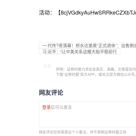
活动：【
8cjVGdkyAuHwSRRkeCZXbTJ
一:代传?奇落幕！桥水达里奥“正式退休”：出售
习:近平：!让中美关系这艘大船平稳前行
声明：证券时报力求信息真实、准确，文章提及内
下载“证券时报”官方APP，或关注官方微信公众
网友评论
登录
后可以发言
网友评论仅供其表达个人看法，并不表明证券时报立场