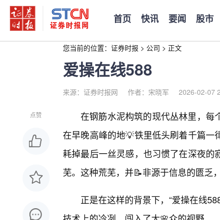
首页
快讯
要闻
股市
您当前的位置：
证券时报
>
公司
>
正文
爱操在线588
来源：证券时报网
作者：宋晓军
2026-02-07 
在钢筋水泥构筑的现代丛林里，每
点赞
在早晚高峰的地💡铁里低头刷着千篇一
耗掉最后一丝灵感，也习惯了在深夜的寂
芜。这种荒芜，并📝非源于信息的匮乏，
正是在这样的背景下，“爱操在线5
技术上的冷冽，闯入了大🌸众的视野。