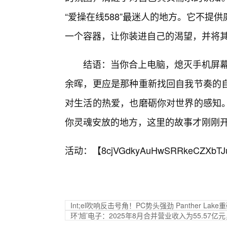
“爱操在线588”最迷人的地方。它不
一个容器，让你装进自己的渴望，并将
结语：当你合上电脑，熄灭手机屏幕，
余晖，更应是那种重新找回自我节奏的
对生活的热爱，也磨砺你对世界的感知
你灵魂安放的地方，这里的故事才刚刚
活动：【
8cjVGdkyAuHwSRRkeCZXbTJ
Int;el吹响反击号角！PC势头强劲 Panther Lak
环‘旭’电子：2025年8月合并营业收入为55.57亿元