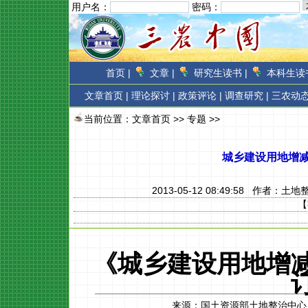
用户名：
密码：
首页 |
文章 |
研究生读书 |
本科生读书
文章首页
|
理论探讨 |
政策评论 |
调查研究 |
三农动态
当前位置：
文章首页
>>
专题
>>
城乡建设用地增
2013-05-12 08:49:58 作者：
土地
【
《城乡建设用地增
来源：
国土资源部土地整治中心