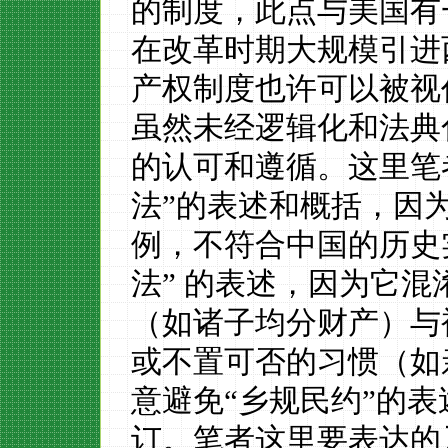
的制度，此点与美国
有
在改革时期大规模引进
产权制度也许可以被视
虽然未经逻辑化和法典
的认可和遵循。这里笔
法
”
的表述
和概括
，因
例，不符合中国的
历史
法
”
的表述，因为它混
（如诸子均分财产）与
或
不置可否的习惯（如
意避免
“
乡规民约
”
的表
订。笔者这里要表达的