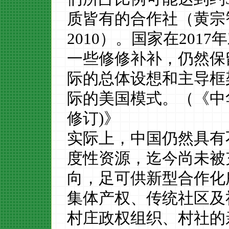
质皆有的合作社（黄宗
2
010
）。
国家在
2017
年
一
些
修修补补，仍然保
际的总体设想和主导
框
际的美国模式。
（《中
修订
)
》
实际上
，中国仍然具有
度性资源，
迄今尚未被
向，足可供新型合作化
集体产权、传统社区及
村庄政权组织、村社的