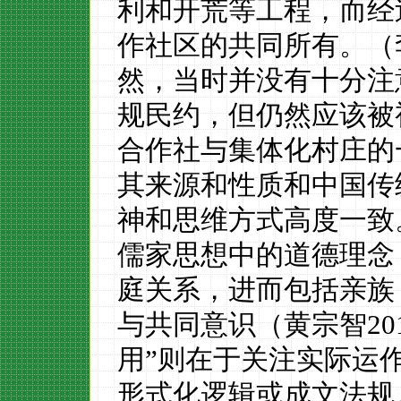
利
和
开荒等工程，而经
作
社区
的共同
所有
。（
然，当时并没有十分注
规民约，
但仍然
应该被
合作社与集体化村庄的
其来源和性质和中国传
神和思维方式高度一致
儒家思想中的
道德
理念
庭关系，进而包括亲族
与
共同意识（黄宗智
20
用
”
则在于关注实际运
形式化逻辑或成文法规