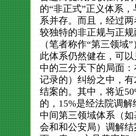
的
“
非正式
”
正义体系，
系并存。
而
且，经过两
较
独特的非正规与正规
（笔者称作
“
第三领域
”
此体系仍然健在，可以
中的三分天下的局面
：
记录的）
纠纷之中，有
结案的
。
其中，将近
5
的，
15%
是经法院调解
中间
第三领域
体系（如
会和和公安局）调解结