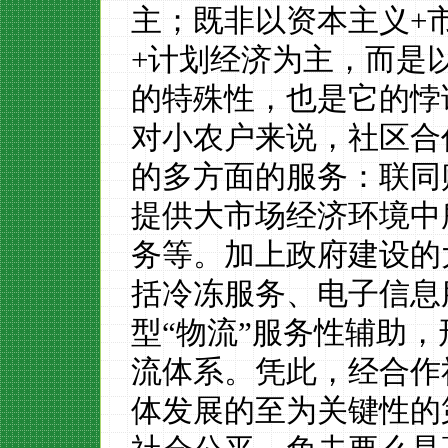
主；既非以资本主义
+
+
计划经济为主，而是
的特殊性，也是它的悖
对小农户来说，社区合
的多方面的服务
：
联同
提供大市场经济环境中
务
等。
加上政府
建设
的
括冷冻服务、电子信息
型
“
物流
”
服务性辅助
，
流体系
。
凭
此，经合作
体发展的
至为
关键性的