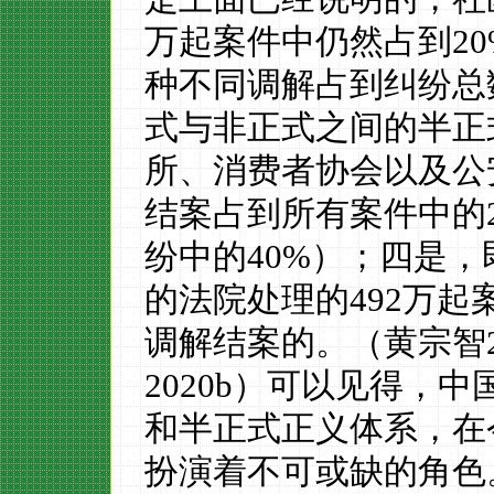
万
起
案件中
仍然占到
2
0
种不同调解占到纠纷总
式与非正式之间的半正
所、消费者协会以及公
结案
占到所有
案件中的
纷中的
40%
）
；
四
是，
的法院
处理的
492
万起
调解结案的。（黄宗智
2
020
b
）可以见得，中
和半正式正义
体系，在
扮演着
不可或缺
的角色