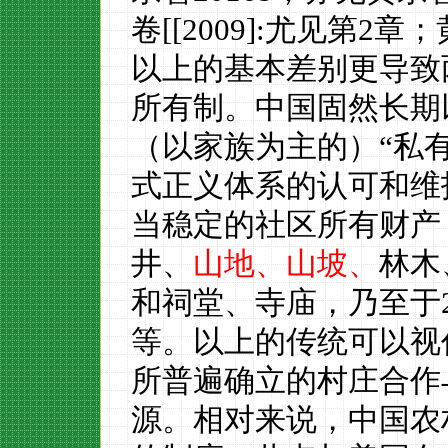
卷
[
[2009]:
尤见第
2
章；
以上的基本差别更导致
所有制。中国固然长期
（以家族为主的）
“私
式正义体系的认可和维
当稳定的社区所有财产
井、
山地、山坡、
林木
和祠堂、寺庙
，乃至于
等。以上的传统可以视
所普遍确立的村庄合作
源。相对来说，中国农