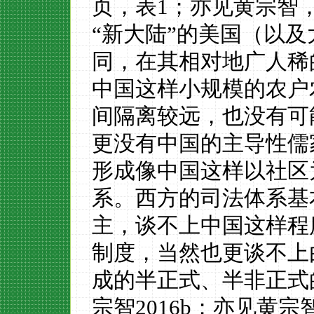
页
，表
1
；亦见黄宗智
“
新大陆
”
的美国（以及
同
，在其相对地广人稀
中国
这样小规模
的农户
间隔
离
较远
，也
没有可
更没有中国
的
主导性儒
形成像中国这样以社区
系。
西方的
司法体系基
主，谈不上中国
这
样
程
制度，当然也更谈不上
成的半正式、半非正式
宗智
201
6b
；亦见黄宗