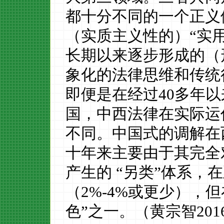
都十分不同的一个正义
（实质主义性的）
“
实
长期以来逐步形成的（
象化的法律思维和传统
即便是在经过
40
多年以
国，中西法律在实际运
不同。中国
式
的调解在
十年来主要由于其完全
产生的
“另类”体系，
（
2
%-4%
或更少），
但
色
”
之一。（黄宗智
201