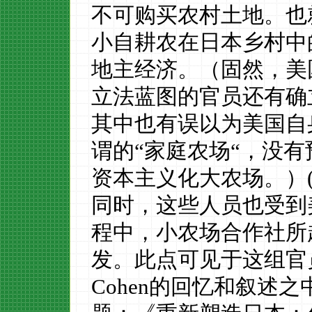
不可购买农村土地。也
小自耕农
在日本乡村中
地主经济
。
（固然，美
立法蓝图的官员还有确
其中也有误以为美国自
谓的
“
家庭农场
“
，没有
资本主义
化
大农场。）
同时，
这些人员
也受到
程中，小农场合作社所
发
。
此点可见于这组官
Cohen
的回忆和叙述之