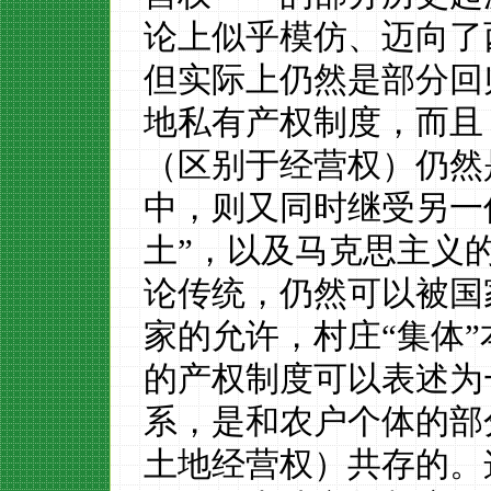
论上
似乎模仿、迈向
了
但实际上
仍然
是部分回
地私有产权制度
，而且
（区别于经营权）仍
然
中
，
则又同时继受另一
土
”，以及马克思主义
论传统，
仍然可以被国
家的允许，村庄
“集体”
的产权制度
可以表述为
系，是和农户个体
的部
土地经营权）共存的。