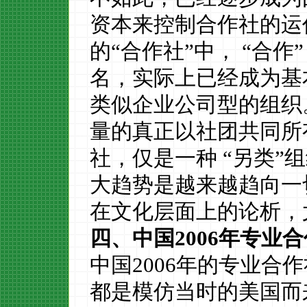
资本来控制合作社的运
的
“
合作社
”中， “
合作
”
名
，实际上
已经
成为
基
类似企业公司型的组织
量
的真正以
社团
共同所
社
，仅是一种
“另类”
大趋势
是越来越
趋
向一
在文化层面上的论析，
四、中国
2006
年专业合
中国
2006
年的专业合作
都是模仿
当时的
美国而