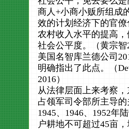
社会公平，免去
要么是
商人
+
小商小贩
所组成
效的计划经济下的官僚
农村收入水平的提高，
社会公平度。
（黄宗智
美国名智库兰德公司
20
明确指出了此点。（
De
2016
）
从法律层面上来考察，
占领军司令部所主导的
1945
、
1946
、
1952
年陆
户耕地不可超过
45
亩，