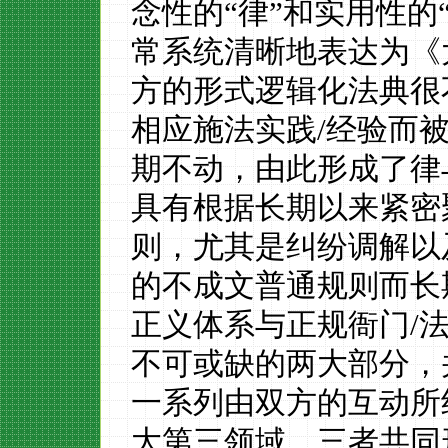
念性
的
“
律
”
和实用性的
常系统清晰地表达为
《
方的形式逻辑化法典很
相应施法实践
/
经验而
期不动，
由此形成了律
具有根据长期以来紧密
则，尤其是纠纷调解以
的不成文普通规则而长
正义体系与正规衙门
/
不可或缺的两大部分，
一系列由双方的互动所
大第三领域。三者共同