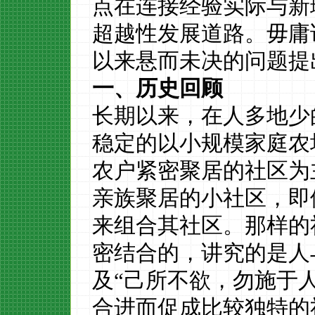
点在连接经验实际与新
超越性发展道路。毋庸
以来悬而未决的问题提
一、历史
回顾
长期以来，在人多地少
稳定的以小规模家庭农
农户紧密聚居的社区为
亲族聚居的小社区，即
来组
合其
社区。那样的
密结合的，讲究的是人
及
“
己所不欲，勿施于
合
进而促成比较独特的