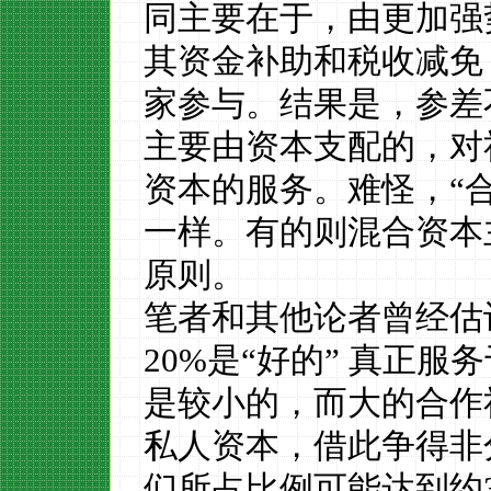
同
主要
在于，由更加强
其
资金补助和税收减免
家参与
。结果是，参差
主要由资本支配的，对
资本的服务。难怪，
“
一样。
有的则
混合资本
原则。
笔者和其他论者曾经估
20%
是
“
好的
”
真正服务
是较小的，而大的合作
私人资本
，
借此
争得
非
们
所占比例
可能
达到约