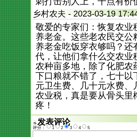
刺打击别人上，干点有价
乡村农夫
- 2023-03-19 
敬爱的专家们：恢复农业
养老金。这些老农民交公
养老金吃饭穿衣够吗？还
代，让他们拿什么交农业
农种亩多地，除了化肥农
下口粮就不错了，七十以下
元卫生费、几十元水费、
农业税，真是要从骨头里
疼！
发表评论
评分：
1
2
3
4
5