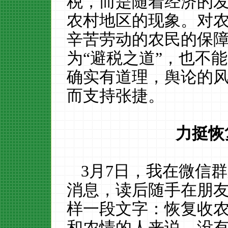
税，而是随着经济的
农村地区的现象。对
辛苦劳动的农民的保
为
“
避税之道
”
，也不能
确实有道理，舆论的
而支持张捷
。
力挺恢
3
月
7
日，我在微信群
消息，读后随手在朋
样一段文字：
恢复收
和农情的人
来说
，没