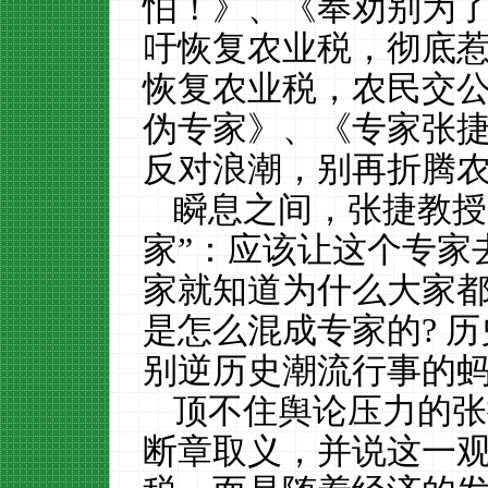
怕！》
、
《奉劝别为
吁恢复农业税，彻底
恢复农业税，农民交
伪专家
》、《
专家张
反对浪潮，别再折腾
瞬息
之
间
，
张
捷
教授
家
”
：应该让这个专家
家
就知道为什么大家
是怎么混成专家的
?
历
别逆历史潮流行事的
顶不住舆论
压力的张
断章取义
，并说
这一