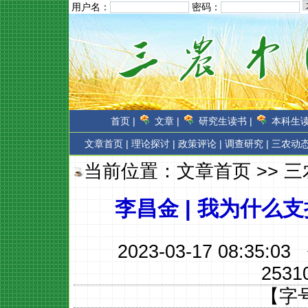
用户名：
密码：
首页 |
文章 |
研究生读书 |
本科生读
文章首页
|
理论探讨 |
政策评论 |
调查研究 |
三农动态
当前位置：
文章首页
>>
三
李昌金 | 我为什
2023-03-17 08:35:
2531
【字