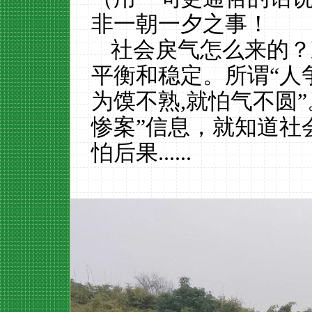
非一朝一夕之事！
社会戾气怎么来的？
平衡和稳定。所谓
“人
为
馍不熟
,就怕气不圆”
惨案”信息，就知道
社
怕后果
......