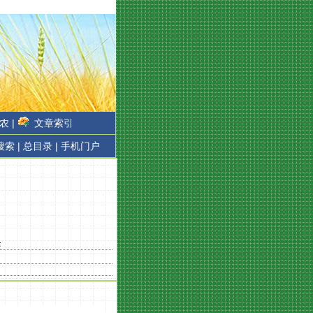
农 |
文章索引
搜索 |
总目录 |
手机门户
条