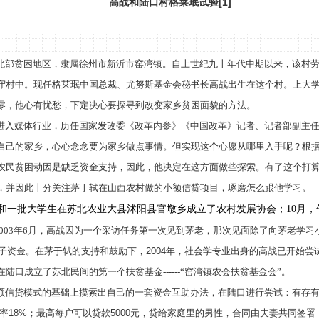
高战和陆口村格莱珉试验
[1]
北部贫困地区，隶属
徐州市新沂市窑湾镇
。自上世纪九十年代中期以来，该村
守村中。现任
格莱珉中国总裁、尤努斯基金会秘书长
高战出生在这个村。上大
零，他心有忧愁，下定决心要探寻到改变家乡贫困面貌的方法。
进入媒体行业，
历任国家发改委《改革内参》《中国改革》记者、记者部副主
自己的家乡，
心心念念
要
为家乡做点事情。
但实现这个心愿从哪里入手呢？根
农民贫困动因是
缺乏资金支持
，因此，他决定在这方面做些探索。有了这个打
，并因此十分关注茅于轼在山西农村做的小额信贷项目，琢磨怎么跟他学习。
和一批大学生在苏北农业大县沭阳县官墩乡成立了农村发展协会；
10月
003
年
6
月，
高战
因为一个采访任务第一次见到茅老，那次见面除了向茅老学习
子资金。在茅于轼的支持和鼓励下，
2004
年，社会学专业出身的高战已开始尝
在陆口成立了苏北民间的第一个扶贫基金
------
“窑湾镇农会扶贫基金会”。
额信贷模式的基础上摸索出自己的一套资金互助办法，在陆口进行尝试：有存
率
18%
；最高每户可以贷款
5000
元，贷给家庭里的男性，合同由夫妻共同签署