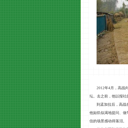
2012
年
4
月，高战
坛。去之前，他以报社
到孟加拉后，高战
他如饥似渴地提问、做
信的场景感动得落泪。