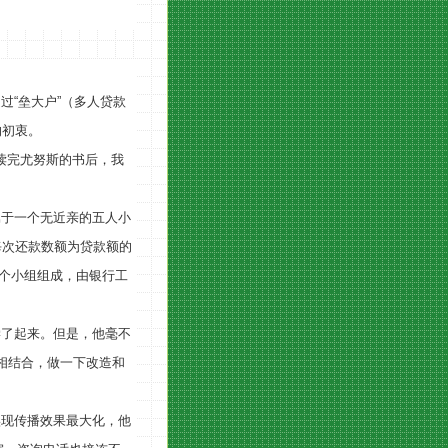
通过
“
垒大户
”
（多人贷款
的初衷。
“读完尤努斯的书后，我
属于一个无近亲的五人小
每次还款数额为贷款额的
个小组组成，由银行工
学了起来。但是，他毫不
相结合，做一下改造和
实现传播效果最大化，他