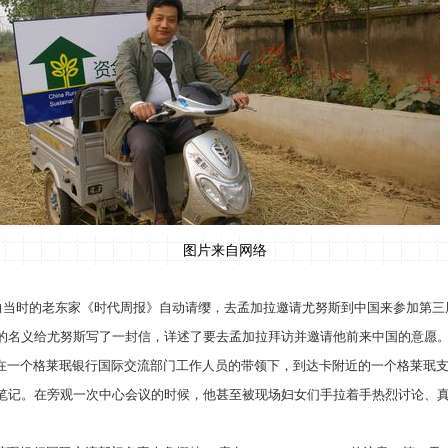
图片来自网络
向当时的老东家《时代周报》自动请缨，去孟加拉邀请尤努斯到中国来参加第三届
的名义给尤努斯写了一封信，详述了要去孟加拉拜访并邀请他前来中国的意愿
在一个格莱珉银行国际交流部门工作人员的带领下，到达卡附近的一个格莱珉
笔记。在旁观一次中心会议的时候，他甚至被现场妇女们手拉着手热烈讨论、