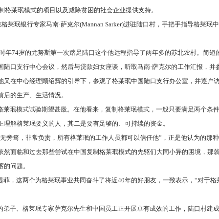
制格莱珉模式的项目以及减除贫困的社会企业提供支持。
拉格莱珉银行专家马南·萨克尔
(Mannan Sarker)
进驻陆口村，手把手指导格莱珉
时年
74
岁的尤努斯第一次踏足陆口这个他远程指导了两年多的苏北农村。简短
国陆口支行中心会议，然后与贷款妇女座谈，听取马南·萨克尔的工作汇报，并
他又在中心经理顾绍辉的引导下，参观了格莱珉中国陆口支行办公室，并逐户
前后的生产、生活情况。
格莱珉模式试验期望甚殷。在他看来，复制格莱珉模式，一般只要满足两个条
正理解格莱珉要义的人，其二是要有足够的、可持续的资金。
心无旁骛，非常负责，所有格莱珉的工作人员都可以信任他”，正是他认为的那
依然面临和过去那些尝试在中国复制格莱珉模式的先驱们大同小异的困境，那
蓄的问题。
提菲，这两个为格莱珉事业共同奋斗了将近
40
年的好朋友，一致表示，“对于格
的弟子、格莱珉专家萨克尔先生和中国员工正开展卓有成效的工作，陆口村建