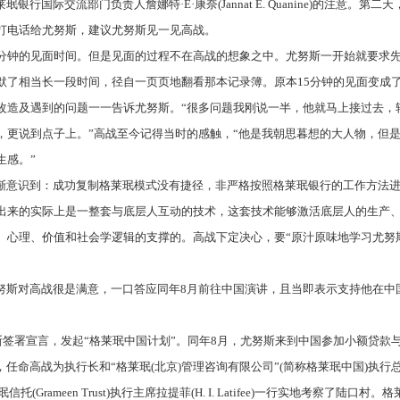
莱珉银行国际交流部门负责人詹娜特
·
E
·康奈
(Jannat E. Quanine)
的注意。第二天
打电话给尤努斯，建议尤努斯见一见高战。
分钟的见面时间。但是见面的过程不在高战的想象之中。尤努斯一开始就要求
默了相当长一段时间，径自一页页地翻看那本记录簿。原本
15
分钟的见面变成
改造及遇到的问题一一告诉尤努斯。“很多问题我刚说一半，他就马上接过去，
，更说到点子上。”高战至今记得当时的感触，“他是我朝思暮想的大人物，但
生感。”
渐意识到：成功复制格莱珉模式没有捷径，非严格按照格莱珉银行的工作方法
出来的实际上是一整套与底层人互动的技术，这套技术能够激活底层人的生产
、心理、价值和社会学逻辑的支撑的。高战下定决心，要
“原汁原味地学习尤努
努斯对高战很是满意，一口答应同年
8
月前往中国演讲，且当即表示支持他在中
斯签署宣言，发起“格莱珉中国计划”。同年
8
月，尤努斯来到中国参加小额贷款
，任命高战为执行长和“格莱珉
(
北京
)
管理咨询有限公司”
(
简称格莱珉中国
)
执行
珉信托
(Grameen Trust)
执行主席拉提菲
(H. I. Latifee)
一行实地考察了陆口村。格