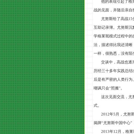
他的表现引起了格
战的见面，并随后亲自
尤努斯给了高战
15
互助记录簿。尤努斯沉
学格莱珉模式过程中的
法，描述得比我还清晰
一样，很熟悉，没有陌
交谈中，高战也逐
历经三十多年实践总结
后是有严密的人类行为
嘲讽只会“照搬”。
这次见面交流，尤
式。
2012
年
5
月，尤努
揭牌“尤努斯中国中心”
2013
年
12
月，格莱