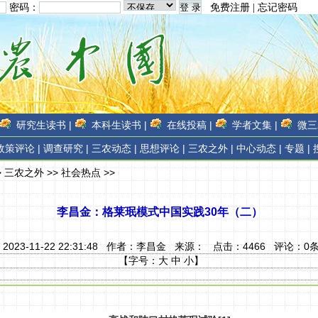
密码：
免费注册
|
忘记密码
研究生读书 |
本科生读书 |
在线投稿 |
学者文集 |
微三
政策评论 |
调查研究 |
三农动态 |
思想评论 |
三农之外 |
中心动态 |
专题 |
>
三农之外
>>
社会热点
>>
李昌金：格莱珉模式中国实践30年（二）
2023-11-22 22:31:48 作者：
李昌金
来源：
点击：
4466
评论：
0
【字号：
大
中
小
】