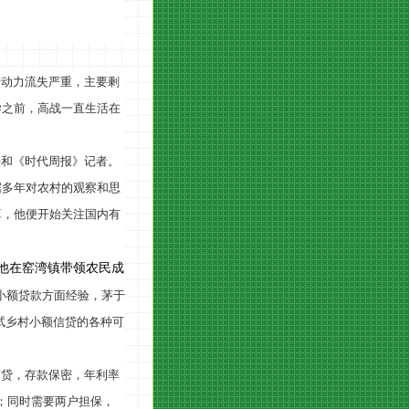
劳动力流失严重，主要剩
学之前，高战一直生活在
任和《时代周报》记者
。
据多年对农村的观察和思
算，他便开始关注国内有
，他在窑湾镇带领农民成
小额贷款方面经验，茅于
试乡村小额信贷的各种可
有贷，存款保密，年利率
；同时需要两户担保，