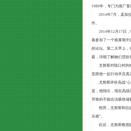
1989
年，专门为推广复
2014
年
7
月，孟加
作。
2014
年
12
月
17
日，
着参加了一个格莱珉中
的论坛。第二天早上，
庭，详细了解她们贷款
尤努斯对陆口村的
意跟他一起行动并且真
尤努斯评价高战
“
是，他指出，现在高战
导致的不能合法吸收储
然而，尤努斯和拉
乐观”。
此后，尤努斯教授