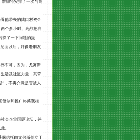
，詹娜特安排了一次与高
先看他带去的陆口村资金
了两个多小时。高战把自
转换了一下问题的提
是见面以后，好像老朋友
进行不可，因为，尤努斯
、生活及社区力量，其背
斯”，不再介意是否被人
国复制和推广格莱珉模
与社会企业国际论坛，并
总裁。
莱珉信托由尤努斯创立于