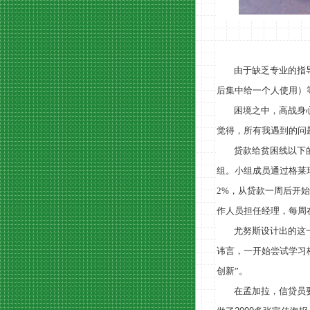
由于缺乏专业的指
后集中给一个人使用）
困境之中，高战身
觉得，所有我遇到的问
贷款给贫困线以下
组。小组成员通过格莱
2%
，从贷款一周后开始
作人员担任经理，每周
尤努斯设计出的这
讳言，一开始尝试学习
创新”。
在孟加拉，信贷员