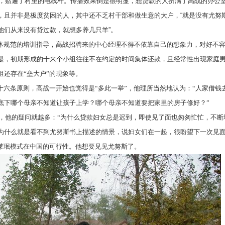
，贴遍了村里的电线杆。传播效果倒是很明显，想贷款的人挤满了高战的办公
，且并非是极度贫困的人，其中还不乏村干部和做生意的大户，
“
就是没有尤努
他们从来没有贷过款，就想多养几只羊
”
。
体规范的培训指导，高战招聘来的中心经理不得不依靠自己的想象力，对好不
是，初期形成的十来个小组往往不在约定的时间集体还款，且经常性出现家庭
组还存在
“垒大户”的现象等。
十六条原则，高战一开始也觉得是
“多此一举”，他理所当然地认为：“人家借
底下哪个母亲不知道让孩子上学？哪个母亲不知道要把家里的房子修好？”
，他的疑问就越多：
“为什么贷款妇女总是迟到，即使见了面也匆匆忙忙，不断
为什么就是看不到尤努斯书上描述的情景，说妇女们在一起，很盼望下一次见面
莱珉模式在中国的可行性。他想要见见尤努斯了。