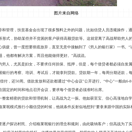
图片来自网络
导和管理，
扶贫基金会
出现了很多预料之外的问题，比如信贷人员违规操作，
等形式，协助某些并不贫困的客户获得高额贷款
等
。这就背离了高战帮助穷人
心俱疲，曾一度想要彻底放弃，直至无意中接触到了《穷人的银行家》一书。
题，他都有解决方案，而且他能做得更好。”高战说。
的穷人，尤其是妇女，不要求任何担保、抵押，但是，每个借贷者都必须自发
珉银行的考察、培训、考试后，才能拿到贷款。贷款期一年，每周分期还款，
偿付，还
50
周。借款发放和还款都通过“中心会议”公开进行。“中心”一般由
6-8
在固定的时间和地点召开会议，要求每个借贷者必须准时出席。
一整套精密的贷款和管理机制，让高战为之一振。他如获至宝、信心高涨地自
格莱珉模式推行小额信贷的时候，他就条件反射似地想到
“要拿来跟中国的实际
要逐户探访村民、介绍格莱珉银行的理念和规则，由此吸纳客户；但高战为了