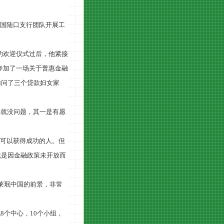
中国陆口支行团队开展工
的欢迎仪式过后，他紧接
参加了一场关于普惠金融
访问了三个贷款妇女家
件就没问题，其一是有愿
种可以获得成功的人。但
就是因金融政策未开放而
莱珉中国的前景，非常
成
8
个中心，
10
个小组，