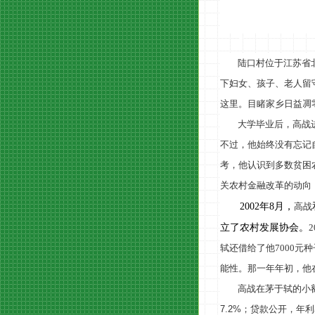
陆口村位于江苏省
下妇女、孩子、老人留
这里。目睹家乡日益凋
大学毕业后，
高战
不过
，他始终没有忘记
考，他认识到多数贫困
关农村金融改革的动向
2002年8月，
高战
立了农村发展协会。
2
轼还借给了他
7000
元种
能性。那一年年初，他
高战在茅于轼的小
7.2%
；贷款公开，年利