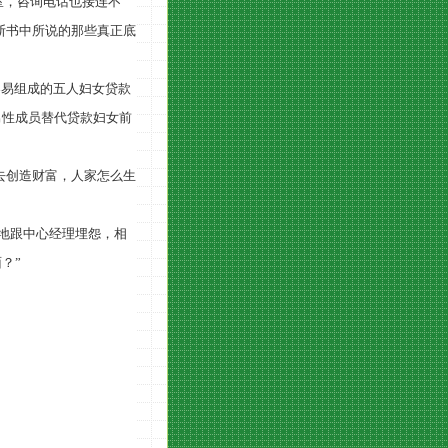
室，咨询电话也接连不
斯书中所说的那些真正底
容易组成的五人妇女贷款
男性成员替代贷款妇女前
钱去创造财富，人家怎么生
地跟中心经理埋怨，相
？”