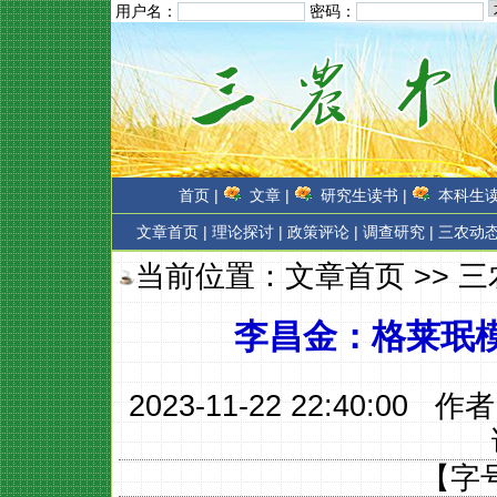
用户名：
密码：
首页 |
文章 |
研究生读书 |
本科生读
文章首页
|
理论探讨 |
政策评论 |
调查研究 |
三农动态
当前位置：
文章首页
>>
三
李昌金：格莱珉模
2023-11-22 22:40:00 作
【字