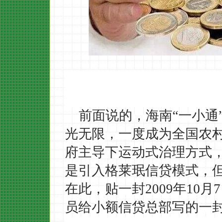
前面说的，
海南
“一小通
光无限
，一度成为全国农
府主导下运动式治理
方式
是
引入格莱珉信贷模式
，
在此，贴一封
2009年1
员给小额信贷总部写的一