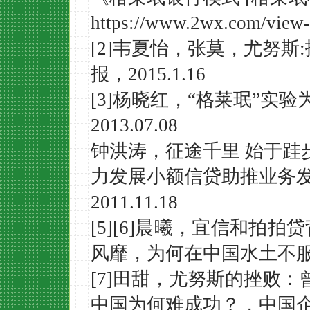
https://www.2wx.com/view
[2]
韦夏怡，张莫，
尤努斯
报，
2015.1.16
[
3
]
杨晓红，
“格莱珉”实验
2013.07.08
钟洪涛，征途千里
始于跬
力发展小额信贷助推业务
2011.11.18
[5][6]晨曦，
宜信和拍拍贷
风靡，为何在中国水土不
[7]田甜，尤努斯的挫败
中国为何难成功？，
中国