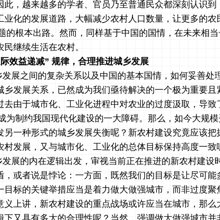
因此，越来越多的学者、官员乃至普通民众都深刻认识到
工业化的发展道路，大幅减少农村人口数量，让更多的农
 问题的根本出路。然而，同样基于中国的国情，在未来相
农民继续生活在农村。
边际效益递减
”
规律，合理推进城乡发展
乡发展之间的复杂关系以及中国的基本国情，如何妥善处
城乡发展关系，已然成为我们亟待解决的一个极为重要且
过去由于城市化、工业化进程中对农业的过度汲取，导致
问题成为制约我国现代化建设的一大障碍。那么，如今大规
发另一种形式的城乡发展失衡呢？新农村建设究竟应该把
农村发展，又与城市化、工业化的总体目标保持高度一致
乡发展的内在逻辑出发，审视当前正在推进的新农村建设
盾，或者说是悖论：一方面，既然我们的目标是让尽可能
一目标的关键举措应当是着力做大做强城市，而非过度聚
意义上讲，新农村建设的重点战场或许应当在城市，那么
辑下又具有多大的合理性呢？当然，强调做大做强城市并