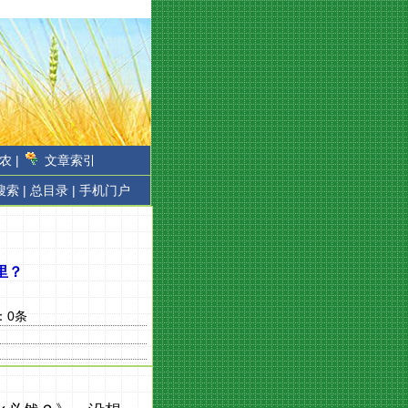
农 |
文章索引
搜索 |
总目录 |
手机门户
里？
：
0
条