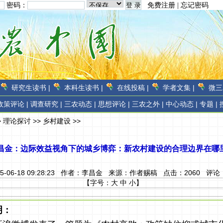
密码：
免费注册
|
忘记密码
研究生读书 |
本科生读书 |
在线投稿 |
学者文集 |
微三
政策评论 |
调查研究 |
三农动态 |
思想评论 |
三农之外 |
中心动态 |
专题 |
>
理论探讨
>>
乡村建设
>>
昌金：边际效益视角下的城乡博弈：新农村建设的合理边界在哪
5-06-18 09:28:23 作者：
李昌金
来源：
作者赐稿
点击：
2060
评论
【字号：
大
中
小
】
明：