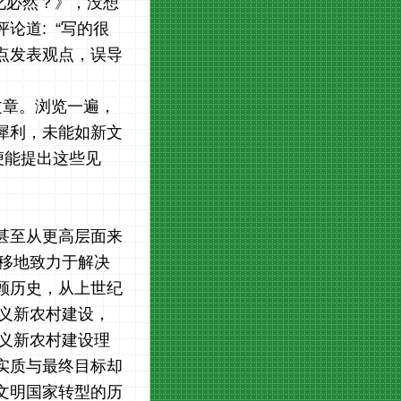
化必然？》，没想
论道: “写的很
点发表观点，误导
文章。浏览一遍，
犀利，未能如新文
便能提出这些见
，甚至从更高层面来
不移地致力于解决
顾历史，从上世纪
主义新农村建设，
主义新农村建设理
实质与最终目标却
文明国家转型的历