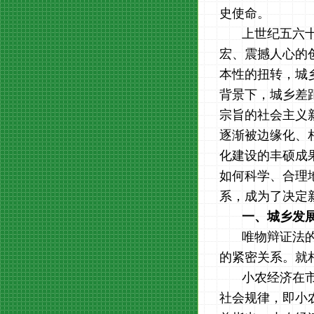
史使命。
上世纪五六十
宏、震撼人心的
本性的扭转，城
背景下，城乡差距
宗旨的社会主义
逐渐被边缘化、
化建设的丰硕成
如何科学、合理
系，成为了决定
一、城乡发
唯物辩证法
的紧密关系。就
小农经济在
社会规律，即小