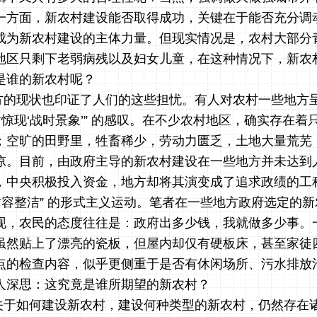
一方面，新农村建设能否取得成功，关键在于能否充分调
成为新农村建设的主体力量。但现实情况是，农村大部分
地区只剩下老弱病残以及妇女儿童，在这种情况下，新农
是谁的新农村呢？
方的现状也印证了人们的这些担忧。有人对农村一些地方
村惊现‘战时景象’” 的感叹。在不少农村地区，确实存在
；空旷的田野里，牲畜稀少，劳动力匮乏，土地大量荒芜
凉。目前，由政府主导的新农村建设在一些地方并未达到
，中央积极投入资金，地方却将其演变成了追求政绩的工
村容整洁” 的形式主义运动。笔者在一些地方政府选定的
现，农民的态度往往是：政府出多少钱，我就做多少事。
虽然贴上了漂亮的瓷板，但屋内却仅有硬板床，甚至家徒
点的检查内容，似乎更侧重于是否有休闲场所、污水排放
人深思：这究竟是谁所期望的新农村？
关于如何建设新农村，建设何种类型的新农村，仍然存在