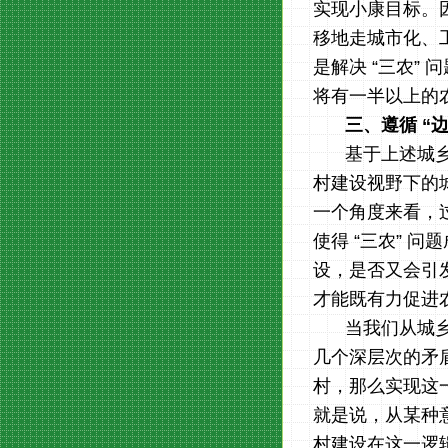
实现小康目标。
移地走城市化、
是解决 “三农”
将有一半以上的
三、遵循
“
基于上述城
村建设视野下的
一个角度来看，
使得 “三农” 
设，是否又会引
才能既有力促进
当我们从城
几个深层次的矛
村，那么实现这
就是说，从某种
村建设在这一逻