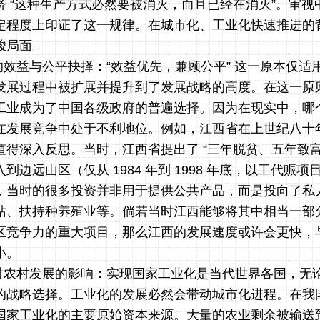
济 “这种生产方式必然要被消灭，而且已经在消灭”。审视
定程度上印证了这一规律。在城市化、工业化快速推进的
峻局面。
效益与公平抉择：“效益优先，兼顾公平” 这一原本仅适
发展过程中被扩展并提升到了发展战略的高度。在这一原
工业成为了中国各级政府的普遍选择。因为在现实中，哪
在发展竞争中处于不利地位。例如，江西省在上世纪八十
得深入反思。当时，江西省提出了 “三年脱贫、五年致富
边远山区（仅从 1984 年到 1998 年底，以工代赈项目
，当时的很多投资并非用于提供公共产品，而是投向了私
站、扶持种养殖业等。倘若当时江西能够将其中相当一部
区竞争力的重大项目，那么江西的发展速度或许会更快，
小。
对农村发展的影响：实现国家工业化是当代世界各国，无
的战略选择。工业化的发展必然会带动城市化进程。在我
国家工业化的主要原始资本来源。大量的农业剩余被输送