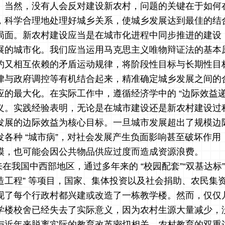
。当然，没有人会反对建设新农村，问题的关键在于如何
，科学合理地处理好城乡关系，使城乡发展达到最佳的结
局面。新农村建设应当是在城市化进程中同步推进的建设
展的城市化。我们应当运用马克思主义唯物辩证法的基本
约又相互依赖的矛盾运动规律，将阶段性目标与长期性目
律与政府调控等有机结合起来，精准确定城乡发展之间的
的最大化。在实际工作中，遵循经济学中的 “边际效益递
义。实践经验表明，无论是在城市建设还是新农村建设过
发展的边际效益为核心目标。一旦城市发展超出了规模边
发各种 “城市病”，对社会发展产生负面影响甚至破坏作用
模，也可能会因公共物品供应过度而造成资源浪费。
在我国中西部地区，通过多年来的 “校园配套”“双基达标”
造工程” 等项目，国家、集体投资以及社会捐助、农民集
现了每个行政村都兴建或改造了一栋教学楼。然而，仅仅
学楼校舍已经失去了实际意义，因为农村生源大量减少，
与近年来脱离实际的教育改革密切相关，农村教育的双重