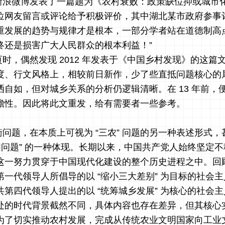
新浪微博发表了一篇题为《农村衰败：政策缺位抑或城市
位网友留言或评论给予积极评价，其中湖北某市政府参事评
重发展的趋势与规律才是根本，一部分学者站在道德制高
终还是损害广大人民群众的根本利益！”
时，偶然发现 2012 年发表于《中国乡村发现》的这篇
度、行文风格上，相较前日新作，少了些直抵问题核心的
洒自如，但对城乡关系的分析仍逻辑清晰。在 13 年前，
瞻性。因此将此文重发，给有需要者一些参考。
问题，在本质上可视为 “三农” 问题的另一种表述形式
国问题” 的一种体现。长期以来，中国共产党人始终坚定
这一努力贯穿于中国现代化建设的整个历史进程之中。回
一代领导人所倡导的以 “缩小三大差别” 为目标的社会
第四代领导人提出的以 “统筹城乡发展” 为核心的社会
处的时代背景截然不同，具体内容也存在差异，但其核心
为了切实推动农村发展，完成从传统农业文明国家向工业