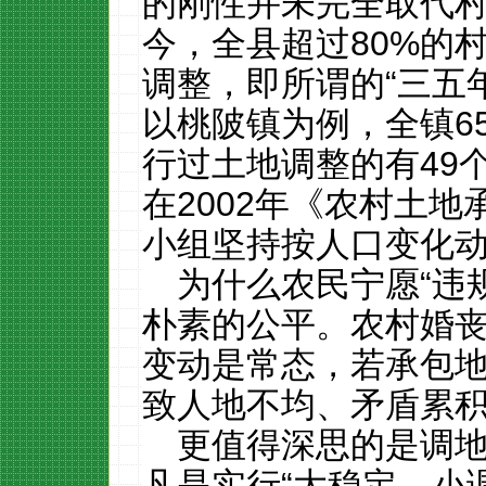
的刚性并未完全取代
今，全县超过
80%
的
调整，即所谓的“三五
以桃陂镇为例，全镇
6
行过土地调整的有
49
在
2002
年《农村土地
小组坚持按人口变化
为什么农民宁愿“违
朴素的公平。农村婚
变动是常态，若承包地
致人地不均、矛盾累
更值得深思的是调
凡是实行“大稳定、小