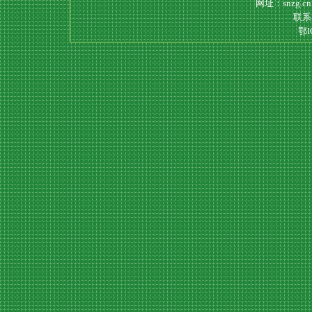
网址：snzg.c
联系电
鄂I