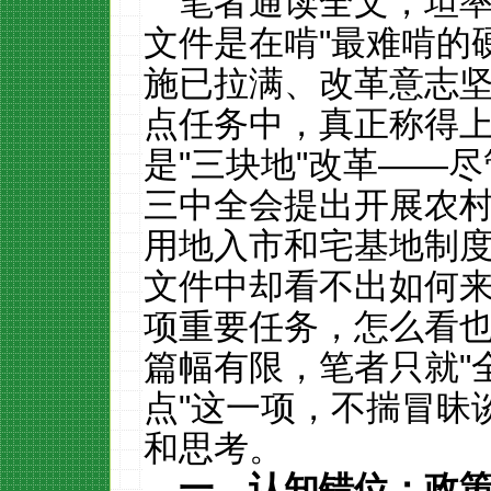
笔者通读全文，坦
文件是在啃
"
最难啃的
施已拉满、改革意志
点任务中，真正称得
是
"
三块地
"
改革——尽
三中全会提出开展农
用地入市和宅基地制
文件中却看不出如何
项重要任务，怎么看
篇幅有限，笔者只就
"
点
"
这一项，不揣冒昧
和思考。
一、认知错位：政策