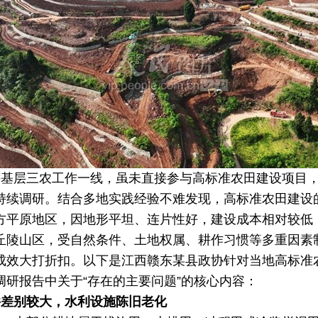
耕基层三农工作一线，虽未直接参与高标准农田建设项目
持续调研。结合多地实践经验不难发现，高标准农田建设
方平原地区，因地形平坦、连片性好，建设成本相对较低
丘陵山区，受自然条件、土地权属、耕作习惯等多重因素
成效大打折扣。以下是江西赣东某县政协针对当地高标准
调研报告中关于
“
存在的主要问题
”
的核心内容：
件差别较大，水利设施陈旧老化