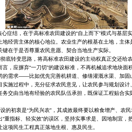
核心症结，在于高标准农田建设的
“
自上而下
”
模式与基层
土地经营主体的核心地位。农业生产的根基在土地，主体
关键在于是否尊重农民意愿、契合当地生产实际。
能彻底转变思路，将高标准农田建设的主动权真正交还给
而言，应摒弃
“
一刀切
”
的建设标准，不再机械追求地块面
切的需求
——
比如优先完善机耕道、修缮灌溉水渠、加固
目实施过程中，充分征求农民意见，让农民参与规划设计
任务交由当地有经验的农民队伍承担，既保证工程贴合实
建设的初衷是
“
为民兴农
”
，其成效最终要以粮食增产、农民
出
“
重指标、轻实效
”
的误区，坚持实事求是、因地制宜，
让这项民生工程真正落地生根、惠及民生。