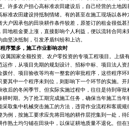
更。许多农户担心高标准农田建设后，自己经营的土地因
高标准农田建设持抵制情绪。有的甚至在施工现场以各种
转大户因承包的田块耕作条件较差，原签订的租金很低甚
，田地租金要上涨，直接影响个人利益，便以流转合同未
为由坚决抵制，引发矛盾纠纷和上访。
批程序繁多，施工作业影响农时
建设属国家全额投资、农户零投资的专项工程项目。上级
范运作，从项目先期的规划设计、招标中标、项目法人资
金拨付、项目验收等均有一整套的审批程序，这些程序环
只要其中一个程序未到位，则影响下一个环节的实施。开
秋收后的冬闲季节。但实际实施过程中，往往是待到审批
春耕时期。为了抢工期完成施工任务，确保当年施工当年
能采取集中机械突击施工的方法，违背作业流程和客观规
整为例，按施工要求应先将田地的耕作层挖集到一处，待
耕作熟土均匀铺在田块中，以保证耕地质量不退化。但在