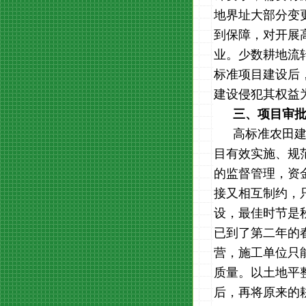
地界址大部分变
到保障，对开展
业。少数耕地流
标准项目建设后
建设侵犯其权益
三、项目审
高标准农田
目有效实施、规
的监督管理，资
接又相互制约，
设，最佳时节是
已到了第二年的
营，施工单位只
质量。以土地平
后，再将原来的