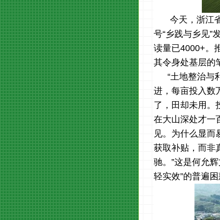
今天，浙江
号
“
乡践与乡见
”
读量已
4000+
。
其令身处基层的
“土地整治与
进，每亩投入数
了，田却未用。
在大山深处才一
见。为什么显而
获取补贴，而非
驰。
”
这是何允辉
轻实效
”
的普遍困