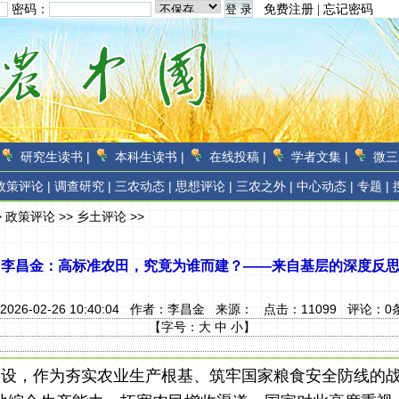
密码：
免费注册
|
忘记密码
研究生读书 |
本科生读书 |
在线投稿 |
学者文集 |
微三
政策评论 |
调查研究 |
三农动态 |
思想评论 |
三农之外 |
中心动态 |
专题 |
>
政策评论
>>
乡土评论
>>
李昌金：高标准农田，究竟为谁而建？——来自基层的深度反
2026-02-26 10:40:04 作者：
李昌金
来源：
点击：
11099
评论：
0
【字号：
大
中
小
】
建设，作为夯实农业生产根基、筑牢国家粮食安全防线的