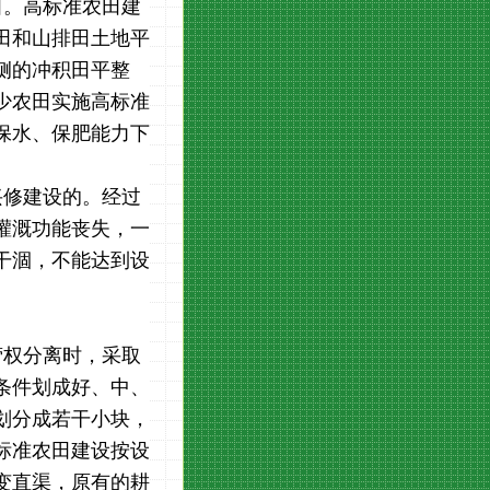
田。高标准农田建
田和山排田土地平
侧的冲积田平整
少农田实施高标准
保水、保肥能力下
兴修建设的。经过
灌溉功能丧失，一
干涸，不能达到设
营权分离时，采取
条件划成好、中、
划分成若干小块，
标准农田建设按设
变直渠，原有的耕