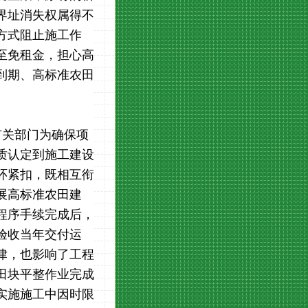
界址消失权属得不
方式阻止施工作
至免租金，担心高
到期、高标准农田
有关部门为确保项
质认定到施工建设
环紧扣，既相互衔
展高标准农田建
程序手续完成后，
验收当年交付运
律，也影响了工程
田块平整作业完成
实施施工中因时限