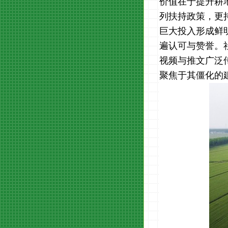
价值在于提升耕
列扶持政策，更
巨大投入形成鲜
遍认可与赞誉。
视频与推文广泛
聚焦于其僵化的