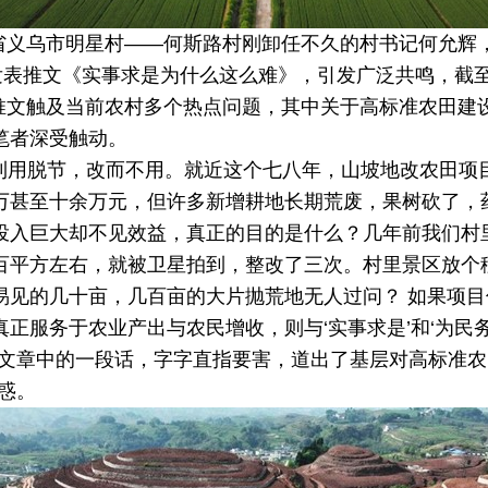
省义乌市明星村
——
何斯路村刚卸任不久的村书记何允辉
发表推文《实事求是为什么这么难》，引发广泛共鸣，截
推文触及当前农村多个热点问题，其中关于高标准农田建
笔者深受触动。
利用脱节，改而不用。就近这个七八年，山坡地改农田项
万甚至十余万元，但许多新增耕地长期荒废，果树砍了，
投入巨大却不见效益，真正的目的是什么？几年前我们村
百平方左右，就被卫星拍到，整改了三次。村里景区放个
易见的几十亩，几百亩的大片抛荒地无人过问？ 如果项
真正服务于农业产出与农民增收，则与
‘
实事求是
’
和
‘
为民
文章中的一段话，字字直指要害，道出了基层对高标准农
惑。