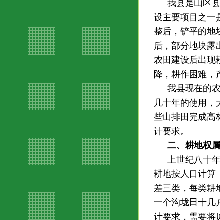
我县是山区
设主要项目之一
整后，铲平的地
后，部分地块露
农田建设后出现
降，耕作困难，
我县现在的
几十年的使用，
些山排田完成高
计要求。
二、耕地权
上世纪八十
耕地按人口计算
差三类，每类耕
一个沟垅田十几
计要求，需要将