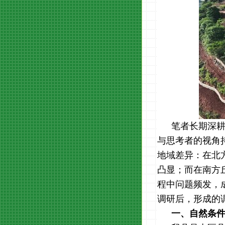
笔者长期深
与思考者的视角
地域差异：在北
凸显；而在南方
程中问题频发，
调研后，形成的
一、自然条