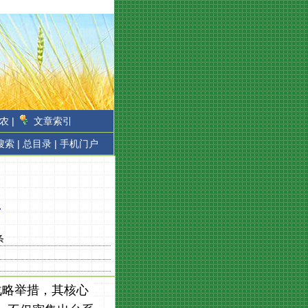
农 |
文章索引
搜索 |
总目录 |
手机门户
思
条
战略举措，其核心