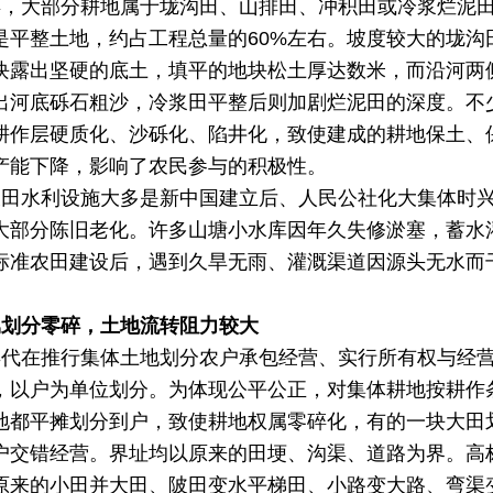
县，大部分耕地属于垅沟田、山排田、冲积田或冷浆烂泥
是平整土地，约占工程总量的
60%
左右。坡度较大的垅沟
块露出坚硬的底土，填平的地块松土厚达数米，而沿河两
出河底砾石粗沙，冷浆田平整后则加剧烂泥田的深度。不
耕作层硬质化、沙砾化、陷井化，致使建成的耕地保土、
产能下降，影响了农民参与的积极性。
农田水利设施大多是新中国建立后、人民公社化大集体时
大部分陈旧老化。许多山塘小水库因年久失修淤塞，蓄水
标准农田建设后，遇到久旱无雨、灌溉渠道因源头无水而
属划分零碎，土地流转阻力较大
年代在推行集体土地划分农户承包经营、实行所有权与经
，以户为单位划分。为体现公平公正，对集体耕地按耕作
地都平摊划分到户，致使耕地权属零碎化，有的一块大田
户交错经营。界址均以原来的田埂、沟渠、道路为界。高
原来的小田并大田、陂田变水平梯田、小路变大路、弯渠