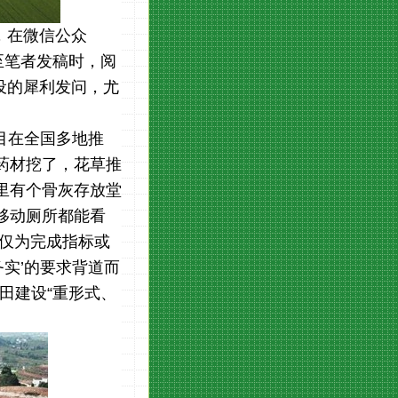
，在微信公众
至笔者发稿时，阅
设的犀利发问，尤
目在全国多地推
药材挖了，花草推
里有个骨灰存放堂
移动厕所都能看
目仅为完成指标或
务实
’
的要求背道而
田建设
“
重形式、