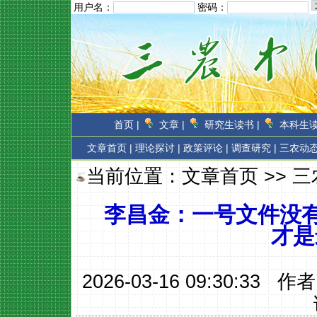
用户名：
密码：
首页 |
文章 |
研究生读书 |
本科生读
文章首页
|
理论探讨 |
政策评论 |
调查研究 |
三农动态
当前位置：
文章首页
>>
三
李昌金：一号文件没有
才是
2026-03-16 09:30:33 作