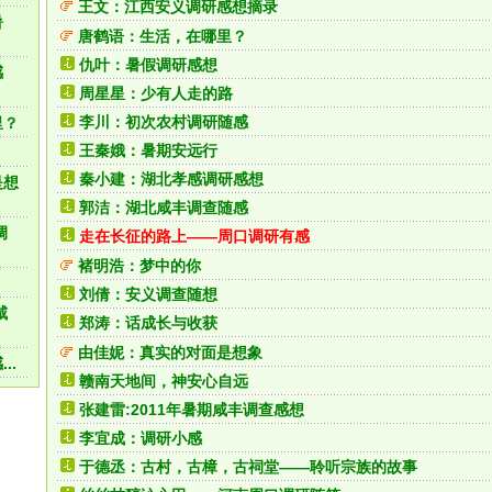
王文：江西安义调研感想摘录
暑
唐鹤语：生活，在哪里？
仇叶：暑假调研感想
感
周星星：少有人走的路
李川：初次农村调研随感
里？
王秦娥：暑期安远行
秦小建：湖北孝感调研感想
是想
郭洁：湖北咸丰调查随感
调
走在长征的路上——周口调研有感
褚明浩：梦中的你
刘倩：安义调查随想
咸
郑涛：话成长与收获
由佳妮：真实的对面是想象
..
赣南天地间，神安心自远
张建雷:2011年暑期咸丰调查感想
李宜成：调研小感
于德丞：古村，古樟，古祠堂——聆听宗族的故事