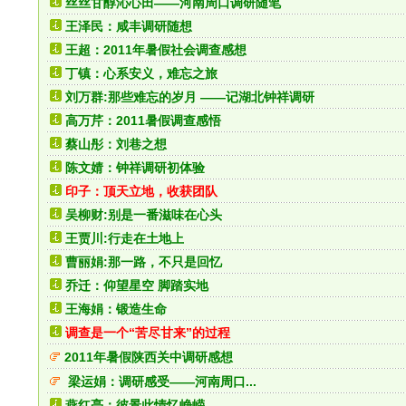
丝丝甘醇沁心田——河南周口调研随笔
王泽民：咸丰调研随想
王超：2011年暑假社会调查感想
丁镇：心系安义，难忘之旅
刘万群:那些难忘的岁月 ——记湖北钟祥调研
高万芹：2011暑假调查感悟
蔡山彤：刘巷之想
陈文婧：钟祥调研初体验
印子：顶天立地，收获团队
吴柳财:别是一番滋味在心头
王贾川:行走在土地上
曹丽娟:那一路，不只是回忆
乔迁：仰望星空 脚踏实地
王海娟：锻造生命
调查是一个“苦尽甘来”的过程
2011年暑假陕西关中调研感想
梁运娟：调研感受——河南周口...
燕红亮：彼景此情忆峥嵘