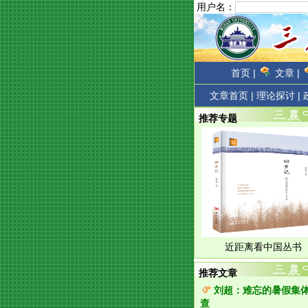
用户名：
首页 |
文章 |
文章首页
|
理论探讨 |
推荐专题
近距离看中国丛书
推荐文章
刘超：难忘的暑假集
查