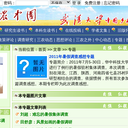
密码：
免费注册
|
忘记密码
研究生读书 |
本科生读书 |
在线投稿 |
学者文集 |
旧版怀
政策评论 |
调查研究 |
三农动态 |
思想评论 |
三农之外 |
中心动态 |
专题 |
当前位置：
首页
>>
文章
>>
专题
2011年暑假调查感想专题
专题简介：2011年7月5-30日，华中科技
进行了例行的暑假驻村集体调查。本次调查
别在湖北、江西、陕西、河南四省七县25村
研型相结合的调查。依据惯例，所有首次参
篇调查感想。本期专栏即为此次调查感想。
本专题图片文章
本专题文章列表
刘超：难忘的暑假集体调查
体调
田舒彦：风景如画的暑假调研