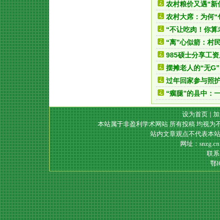
农村粮价又遇“新
农村大席：为何“
“不让吃肉！你算
“离”心似箭：村民
985硕士分享工
摆摊老人的“无G
过年回家参与照护
“瘸腿”的县中：
设为首页
|
加
本站属于非盈利学术网站 所有投稿 均视为
站内文章观点不代表本站
网址：snzg.c
联系电
鄂I