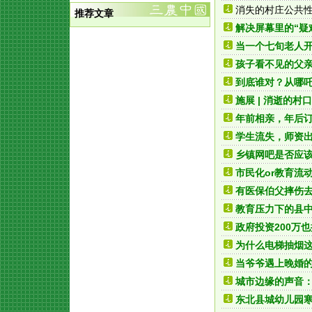
消失的村庄公共
推荐文章
解决屏幕里的“疑
当一个七旬老人
孩子看不见的父
到底谁对？从哪吒
施展 | 消逝的村
年前相亲，年后
学生流失，师资
乡镇网吧是否应该
市民化or教育流
有医保伯父摔伤去
教育压力下的县中
政府投资200万
为什么电梯抽烟
当爷爷遇上晚婚的
城市边缘的声音
东北县城幼儿园寒假