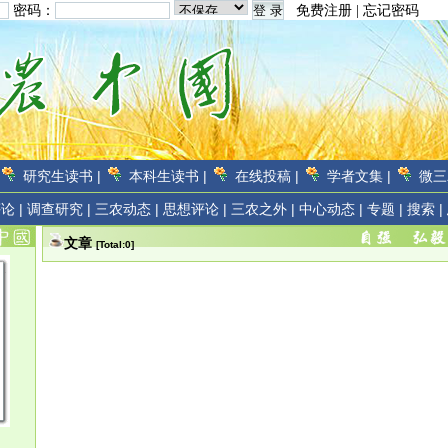
密码：
免费注册
|
忘记密码
研究生读书 |
本科生读书 |
在线投稿 |
学者文集 |
微三
论 |
调查研究 |
三农动态 |
思想评论 |
三农之外 |
中心动态 |
专题 |
搜索 |
文章
[Total:0]