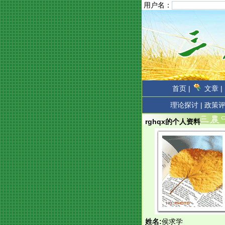
用户名：
首页 |
文章 |
理论探讨 |
政策评
rghqx的个人资料
姓名:
侯求学