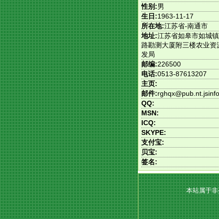
性别:
男
生日:
1963-11-17
所在地:
江苏省-南通市
地址:
江苏省如皋市如城镇
路勘测大厦附三楼农业资
发局
邮编:
226500
电话:
0513-87613207
主页:
邮件:
rghqx@pub.nt.jsinfo
QQ:
MSN:
ICQ:
SKYPE:
支付宝:
贝宝:
签名:
本站属于非