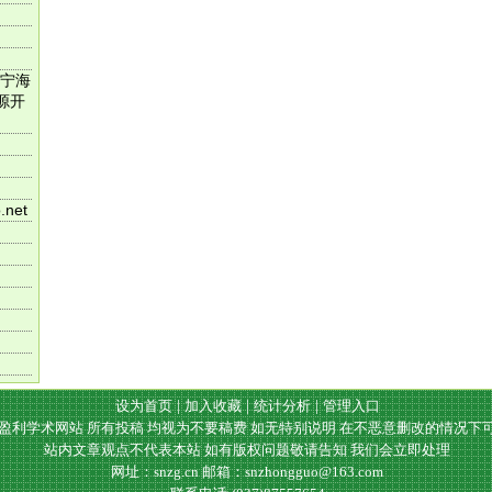
宁海
源开
.net
设为首页
|
加入收藏
|
统计分析
|
管理入口
盈利学术网站 所有投稿 均视为不要稿费 如无特别说明 在不恶意删改的情况下
站内文章观点不代表本站 如有版权问题敬请告知 我们会立即处理
网址：snzg.cn
邮箱：snzhongguo@163.com