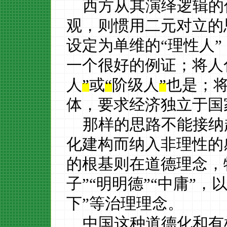
西方从其演绎逻辑的
观，则惯用二元对立的
设定为单
维的
“理性人”
一个很好的例证；将人
人
”
或
“
阶级人
”
也是；
体，要求经济独立于国
那样的思路不能接纳
化建构而纳入非理性的
的根基则在道德理念，
子”
“
明明德
”“
中庸
”
，
下
”等治理理念。
中国这种道德化和有