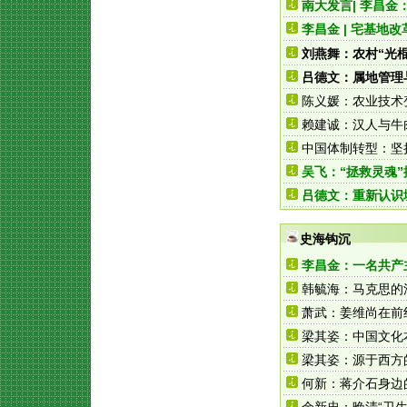
南大发言| 李昌
李昌金 | 宅基地
刘燕舞：农村“光
吕德文：属地管理与
陈义媛：农业技术
赖建诚：汉人与牛
中国体制转型：坚
吴飞：“拯救灵魂”
吕德文：重新认识
史海钩沉
李昌金：一名共产
韩毓海：马克思的
萧武：姜维尚在前
梁其姿：中国文化
梁其姿：源于西方
何新：蒋介石身边