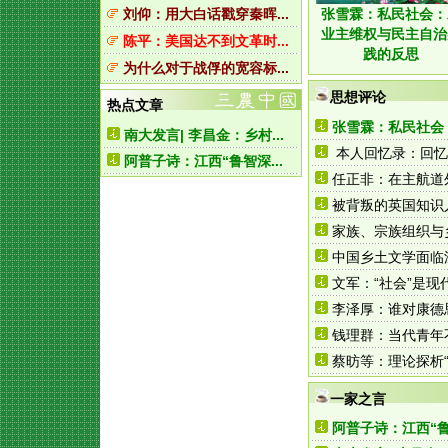
刘仰：用大白话戳穿秦晖...
张雪霖：私民社会：
业主维权与民主自治
陈平：美国达不到文革时...
践的反思
为什么对于战俘的宽容标...
思想评论
热点文章
张雪霖：私民社会
南大发言| 李昌金：乡村...
本人回忆录：回忆
阿普子诗：江西“鲁智深...
任正非：在主航道
被背叛的英国知识
家族、宗族组织与
中国乡土文学面临
文军：“社会”是现
李泽厚：谁对康德
钱理群：当代青年
蔡昉等：理论探析
一家之言
阿普子诗：江西“