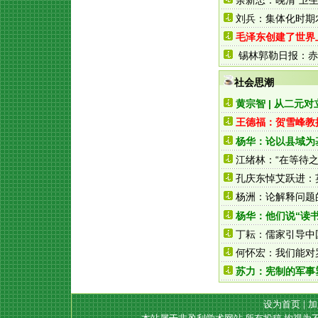
余新忠：晚清“卫生
刘兵：集体化时期
毛泽东创建了世界
锡林郭勒日报：赤
社会思潮
黄宗智 | 从二元
王德福：贺雪峰教
杨华：论以县域为
江绪林：“在等待之
孔庆东悼艾跃进：
杨洲：论解释问题
杨华：他们说“读
丁耘：儒家引导中
何怀宏：我们能对
苏力：宪制的军事
设为首页
|
加