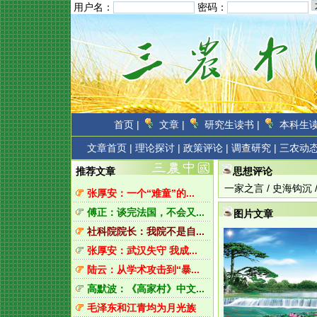
用户名：
密码：
首页 |
文章 |
研究生读书 |
本科生读
文章首页
|
理论探讨 |
政策评论 |
调查研究 |
三农动态
推荐文章
思想评论
一家之言
/
史海钩沉
张厚安：一个“难童”的...
傅正：谈完法国，不会又...
图片文章
社科院院长：我院不是自...
张厚安：武汉失守 我成...
陆云：从学术攻击到“暴...
高默波：《高家村》中文...
毛泽东和江青均为月光族